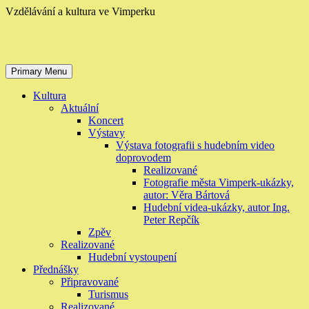
Skip
Vzdělávání a kultura ve Vimperku
to
content
Primary Menu
Kultura
Aktuální
Koncert
Výstavy
Výstava fotografii s hudebním video
doprovodem
Realizované
Fotografie města Vimperk-ukázky,
autor: Věra Bártová
Hudební videa-ukázky, autor Ing.
Peter Repčík
Zpěv
Realizované
Hudební vystoupení
Přednášky
Připravované
Turismus
Realizované