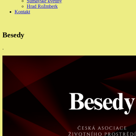
Šumavské květiny
Hrad Rožmberk
Kontakt
Besedy
.