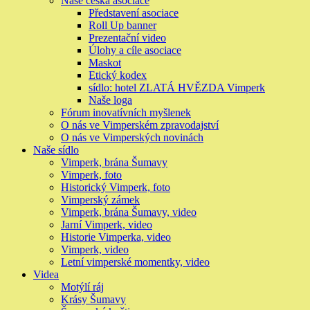
Naše česká asociace
Představení asociace
Roll Up banner
Prezentační video
Úlohy a cíle asociace
Maskot
Etický kodex
sídlo: hotel ZLATÁ HVĚZDA Vimperk
Naše loga
Fórum inovatívních myšlenek
O nás ve Vimperském zpravodajství
O nás ve Vimperských novinách
Naše sídlo
Vimperk, brána Šumavy
Vimperk, foto
Historický Vimperk, foto
Vimperský zámek
Vimperk, brána Šumavy, video
Jarní Vimperk, video
Historie Vimperka, video
Vimperk, video
Letní vimperské momentky, video
Videa
Motýlí ráj
Krásy Šumavy