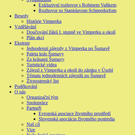
Exkluzivní rozhovor s Robinem Vaňkem
Rozhovor so Stanislavom Schneedorfom
Besedy
Histórie Vimperka
Vzdělávání
Doučování žáků I. stupně ve Vimperku a okolí
Plán akcí
Ekotour
Jednodenní zájezdy z Vimperka po Šumavě
Paleta krás Šumavy
Za krásami Šumavy
Turistické videa
Zájezd z Vimperka a okolí do zámku v Úsobí
Témata jednodenních zájezdů po Šumavě
Živnostenský list
Poděkování
O nás
Organizační tým
Spolupráce
Partneři
Evropská asociace životního prostředí
Slovenská asociácia životného postredia
Naš cíl
Vize