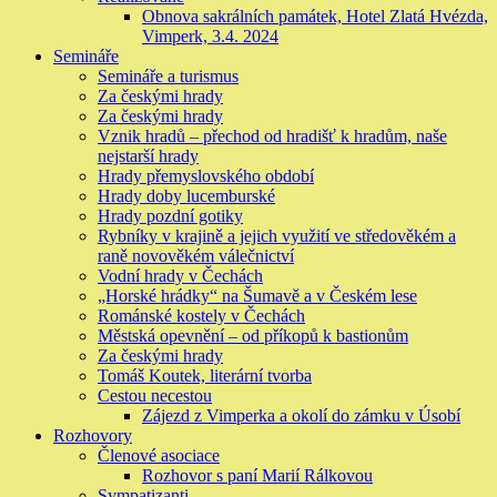
Obnova sakrálních památek, Hotel Zlatá Hvézda,
Vimperk, 3.4. 2024
Semináře
Semináře a turismus
Za českými hrady
Za českými hrady
Vznik hradů – přechod od hradišť k hradům, naše
nejstarší hrady
Hrady přemyslovského období
Hrady doby lucemburské
Hrady pozdní gotiky
Rybníky v krajině a jejich využití ve středověkém a
raně novověkém válečnictví
Vodní hrady v Čechách
„Horské hrádky“ na Šumavě a v Českém lese
Románské kostely v Čechách
Městská opevnění – od příkopů k bastionům
Za českými hrady
Tomáš Koutek, literární tvorba
Cestou necestou
Zájezd z Vimperka a okolí do zámku v Úsobí
Rozhovory
Členové asociace
Rozhovor s paní Marií Rálkovou
Sympatizanti