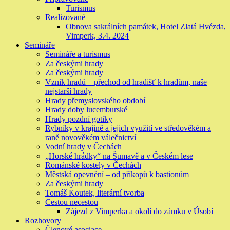
Turismus
Realizované
Obnova sakrálních památek, Hotel Zlatá Hvézda,
Vimperk, 3.4. 2024
Semináře
Semináře a turismus
Za českými hrady
Za českými hrady
Vznik hradů – přechod od hradišť k hradům, naše
nejstarší hrady
Hrady přemyslovského období
Hrady doby lucemburské
Hrady pozdní gotiky
Rybníky v krajině a jejich využití ve středověkém a
raně novověkém válečnictví
Vodní hrady v Čechách
„Horské hrádky“ na Šumavě a v Českém lese
Románské kostely v Čechách
Městská opevnění – od příkopů k bastionům
Za českými hrady
Tomáš Koutek, literární tvorba
Cestou necestou
Zájezd z Vimperka a okolí do zámku v Úsobí
Rozhovory
Členové asociace