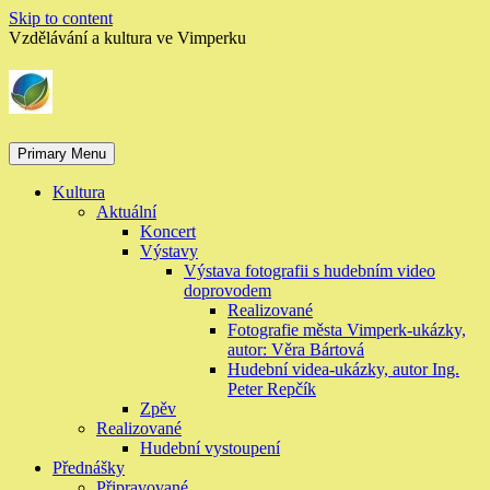
Skip to content
Vzdělávání a kultura ve Vimperku
Primary Menu
Kultura
Aktuální
Koncert
Výstavy
Výstava fotografii s hudebním video
doprovodem
Realizované
Fotografie města Vimperk-ukázky,
autor: Věra Bártová
Hudební videa-ukázky, autor Ing.
Peter Repčík
Zpěv
Realizované
Hudební vystoupení
Přednášky
Připravované