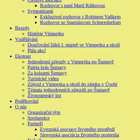
Rozhovor s paní Marií Rálkovou
Sympatizanti
Exkluzivní rozhovor s Robinem Vaňkem
Rozhovor so Stanislavom Schneedorfom
Besedy
Histórie Vimperka
Vzdělávání
Doučování žáků I. stupně ve Vimperku a okolí
Plán akcí
Ekotour
Jednodenní zájezdy z Vimperka po Šumavě
Paleta krás Šumavy
Za krásami Šumavy
Turistické videa
Zájezd z Vimperka a okolí do zámku v Úsobí
Témata jednodenních zájezdů po Šumavě
Živnostenský list
Poděkování
O nás
Organizační tým
Spolupráce
Partneři
Evropská asociace životního prostředí
Slovenská asociácia životného postredia