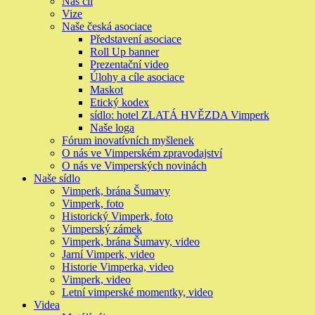
Naš cíl
Vize
Naše česká asociace
Představení asociace
Roll Up banner
Prezentační video
Úlohy a cíle asociace
Maskot
Etický kodex
sídlo: hotel ZLATÁ HVĚZDA Vimperk
Naše loga
Fórum inovatívních myšlenek
O nás ve Vimperském zpravodajství
O nás ve Vimperských novinách
Naše sídlo
Vimperk, brána Šumavy
Vimperk, foto
Historický Vimperk, foto
Vimperský zámek
Vimperk, brána Šumavy, video
Jarní Vimperk, video
Historie Vimperka, video
Vimperk, video
Letní vimperské momentky, video
Videa