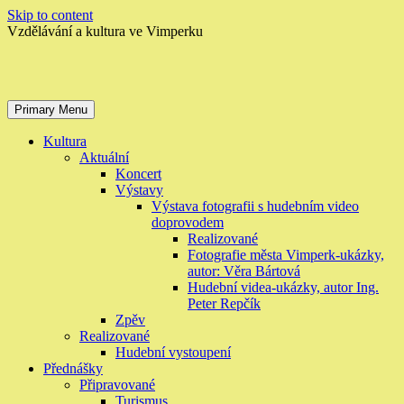
Skip to content
Vzdělávání a kultura ve Vimperku
Primary Menu
Kultura
Aktuální
Koncert
Výstavy
Výstava fotografii s hudebním video
doprovodem
Realizované
Fotografie města Vimperk-ukázky,
autor: Věra Bártová
Hudební videa-ukázky, autor Ing.
Peter Repčík
Zpěv
Realizované
Hudební vystoupení
Přednášky
Připravované
Turismus