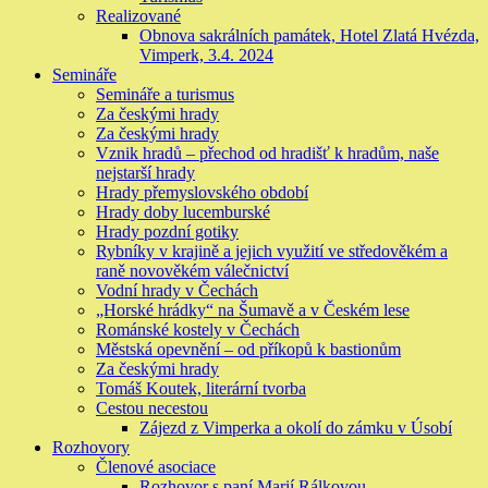
Realizované
Obnova sakrálních památek, Hotel Zlatá Hvézda,
Vimperk, 3.4. 2024
Semináře
Semináře a turismus
Za českými hrady
Za českými hrady
Vznik hradů – přechod od hradišť k hradům, naše
nejstarší hrady
Hrady přemyslovského období
Hrady doby lucemburské
Hrady pozdní gotiky
Rybníky v krajině a jejich využití ve středověkém a
raně novověkém válečnictví
Vodní hrady v Čechách
„Horské hrádky“ na Šumavě a v Českém lese
Románské kostely v Čechách
Městská opevnění – od příkopů k bastionům
Za českými hrady
Tomáš Koutek, literární tvorba
Cestou necestou
Zájezd z Vimperka a okolí do zámku v Úsobí
Rozhovory
Členové asociace
Rozhovor s paní Marií Rálkovou