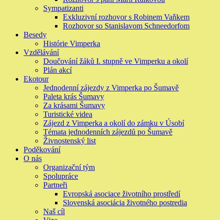
Sympatizanti
Exkluzivní rozhovor s Robinem Vaňkem
Rozhovor so Stanislavom Schneedorfom
Besedy
Histórie Vimperka
Vzdělávání
Doučování žáků I. stupně ve Vimperku a okolí
Plán akcí
Ekotour
Jednodenní zájezdy z Vimperka po Šumavě
Paleta krás Šumavy
Za krásami Šumavy
Turistické videa
Zájezd z Vimperka a okolí do zámku v Úsobí
Témata jednodenních zájezdů po Šumavě
Živnostenský list
Poděkování
O nás
Organizační tým
Spolupráce
Partneři
Evropská asociace životního prostředí
Slovenská asociácia životného postredia
Naš cíl