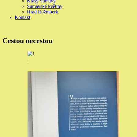
Krásy Šumavy
Šumavské květiny
Hrad Rožmberk
Kontakt
Cestou necestou
1