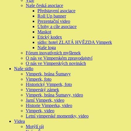
Vize
Naše česká asociace
Představení asociace
Roll Up banner
Prezentační video
Úlohy a cíle asociace
Maskot
Etický kodex
sídlo: hotel ZLATÁ HVĚZDA Vimperk
Naše loga
Fórum inovatívních myšlenek
O nás ve Vimperském zpravodajství
O nás ve Vimperských novinách
Naše sídlo
Vimperk, brána Šumavy
Vimperk, foto
Historický Vimperk, foto
Vimperský zámek
Vimperk, brána Šumavy, video
Jarní Vimperk, video
Historie Vimperka, video
Vimperk, video
Letní vimperské momentky, video
Videa
Motýlí ráj