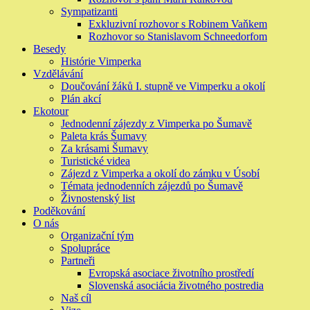
Sympatizanti
Exkluzivní rozhovor s Robinem Vaňkem
Rozhovor so Stanislavom Schneedorfom
Besedy
Histórie Vimperka
Vzdělávání
Doučování žáků I. stupně ve Vimperku a okolí
Plán akcí
Ekotour
Jednodenní zájezdy z Vimperka po Šumavě
Paleta krás Šumavy
Za krásami Šumavy
Turistické videa
Zájezd z Vimperka a okolí do zámku v Úsobí
Témata jednodenních zájezdů po Šumavě
Živnostenský list
Poděkování
O nás
Organizační tým
Spolupráce
Partneři
Evropská asociace životního prostředí
Slovenská asociácia životného postredia
Naš cíl