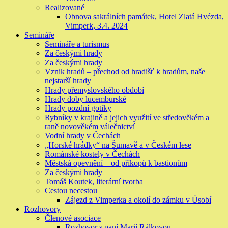
Realizované
Obnova sakrálních památek, Hotel Zlatá Hvézda,
Vimperk, 3.4. 2024
Semináře
Semináře a turismus
Za českými hrady
Za českými hrady
Vznik hradů – přechod od hradišť k hradům, naše
nejstarší hrady
Hrady přemyslovského období
Hrady doby lucemburské
Hrady pozdní gotiky
Rybníky v krajině a jejich využití ve středověkém a
raně novověkém válečnictví
Vodní hrady v Čechách
„Horské hrádky“ na Šumavě a v Českém lese
Románské kostely v Čechách
Městská opevnění – od příkopů k bastionům
Za českými hrady
Tomáš Koutek, literární tvorba
Cestou necestou
Zájezd z Vimperka a okolí do zámku v Úsobí
Rozhovory
Členové asociace
Rozhovor s paní Marií Rálkovou