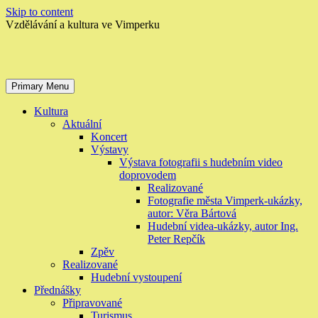
Skip to content
Vzdělávání a kultura ve Vimperku
Primary Menu
Kultura
Aktuální
Koncert
Výstavy
Výstava fotografii s hudebním video
doprovodem
Realizované
Fotografie města Vimperk-ukázky,
autor: Věra Bártová
Hudební videa-ukázky, autor Ing.
Peter Repčík
Zpěv
Realizované
Hudební vystoupení
Přednášky
Připravované
Turismus