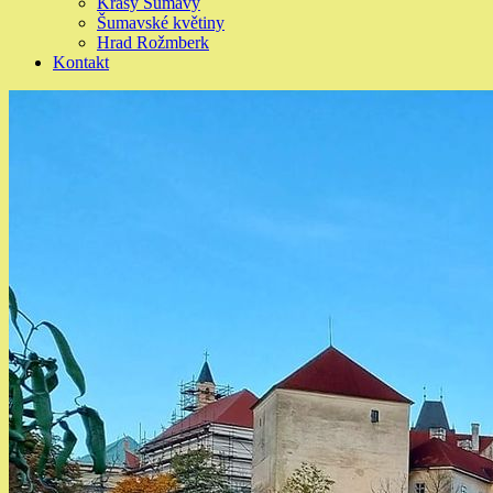
Krásy Šumavy
Šumavské květiny
Hrad Rožmberk
Kontakt