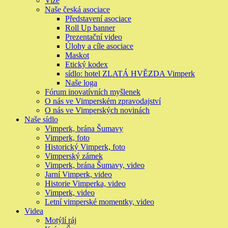
Vize
Naše česká asociace
Představení asociace
Roll Up banner
Prezentační video
Úlohy a cíle asociace
Maskot
Etický kodex
sídlo: hotel ZLATÁ HVĚZDA Vimperk
Naše loga
Fórum inovatívních myšlenek
O nás ve Vimperském zpravodajství
O nás ve Vimperských novinách
Naše sídlo
Vimperk, brána Šumavy
Vimperk, foto
Historický Vimperk, foto
Vimperský zámek
Vimperk, brána Šumavy, video
Jarní Vimperk, video
Historie Vimperka, video
Vimperk, video
Letní vimperské momentky, video
Videa
Motýlí ráj