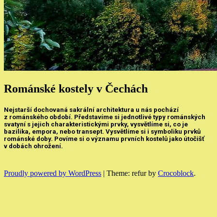
Románské kostely v Čechách
Nejstarší dochovaná sakrální architektura u nás pochází
z románského období. Představíme si jednotlivé typy románských
svatyní s jejich charakteristickými prvky, vysvětlíme si, co je
bazilika, empora, nebo transept. Vysvětlíme si i symboliku prvků
románské doby. Povíme si o významu prvních kostelů jako útočišť
v dobách ohrožení.
Proudly powered by WordPress
|
Theme: refur by
Crocoblock
.