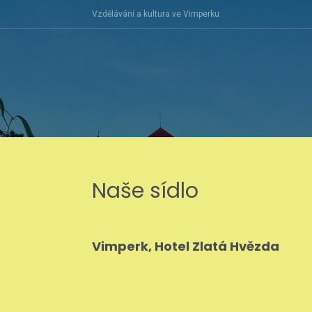
Skip
Vzdělávání a kultura ve Vimperku
to
content
Naše sídlo
Vimperk, Hotel Zlatá Hvězda