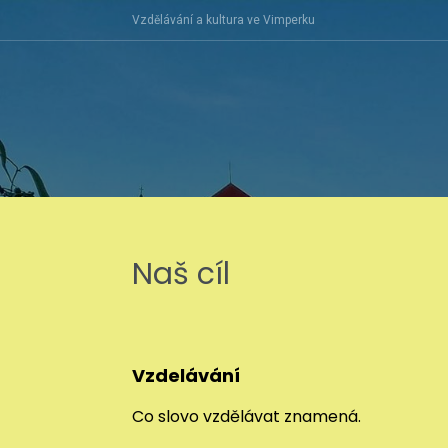
Skip
Vzdělávání a kultura ve Vimperku
to
content
Naš cíl
Vzdelávání
Co slovo vzdělávat znamená.