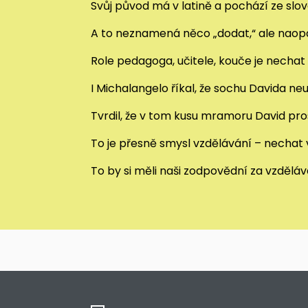
Svůj původ má v latině a pochází ze slo
A to neznamená něco „dodat,“ ale naopa
Role pedagoga, učitele, kouče je nechat 
I Michalangelo říkal, že sochu Davida neu
Tvrdil, že v tom kusu mramoru David pros
To je přesně smysl vzdělávání – nechat vy
To by si měli naši zodpovědní za vzdělá