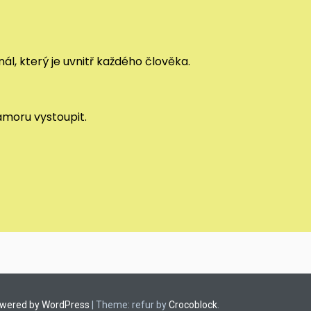
ál, který je uvnitř každého člověka.
ramoru vystoupit.
owered by WordPress
|
Theme: refur by
Crocoblock
.