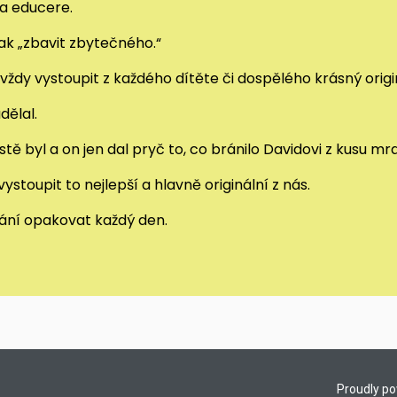
va educere.
k „zbavit zbytečného.“
vždy vystoupit z každého dítěte či dospělého krásný origin
dělal.
tě byl a on jen dal pryč to, co bránilo Davidovi z kusu m
stoupit to nejlepší a hlavně originální z nás.
vání opakovat každý den.
Proudly p