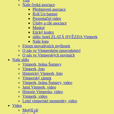
Vize
Naše česká asociace
Představení asociace
Roll Up banner
Prezentační video
Úlohy a cíle asociace
Maskot
Etický kodex
sídlo: hotel ZLATÁ HVĚZDA Vimperk
Naše loga
Fórum inovatívních myšlenek
O nás ve Vimperském zpravodajství
O nás ve Vimperských novinách
Naše sídlo
Vimperk, brána Šumavy
Vimperk, foto
Historický Vimperk, foto
Vimperský zámek
Vimperk, brána Šumavy, video
Jarní Vimperk, video
Historie Vimperka, video
Vimperk, video
Letní vimperské momentky, video
Videa
Motýlí ráj