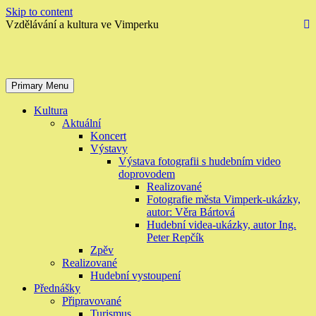
Skip to content
Vzdělávání a kultura ve Vimperku
Primary Menu
Kultura
Aktuální
Koncert
Výstavy
Výstava fotografii s hudebním video
doprovodem
Realizované
Fotografie města Vimperk-ukázky,
autor: Věra Bártová
Hudební videa-ukázky, autor Ing.
Peter Repčík
Zpěv
Realizované
Hudební vystoupení
Přednášky
Připravované
Turismus