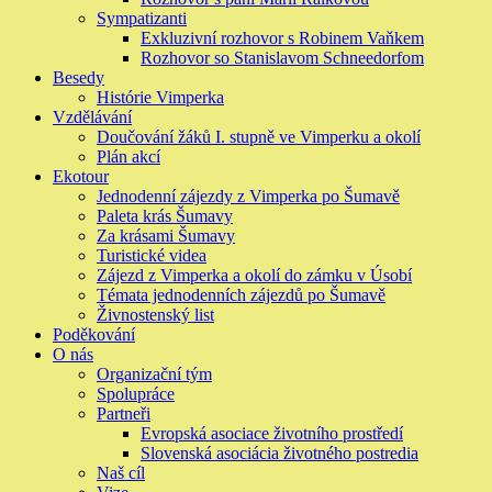
Sympatizanti
Exkluzivní rozhovor s Robinem Vaňkem
Rozhovor so Stanislavom Schneedorfom
Besedy
Histórie Vimperka
Vzdělávání
Doučování žáků I. stupně ve Vimperku a okolí
Plán akcí
Ekotour
Jednodenní zájezdy z Vimperka po Šumavě
Paleta krás Šumavy
Za krásami Šumavy
Turistické videa
Zájezd z Vimperka a okolí do zámku v Úsobí
Témata jednodenních zájezdů po Šumavě
Živnostenský list
Poděkování
O nás
Organizační tým
Spolupráce
Partneři
Evropská asociace životního prostředí
Slovenská asociácia životného postredia
Naš cíl