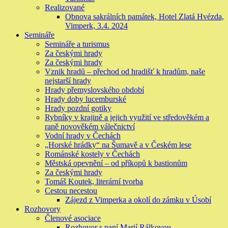
Realizované
Obnova sakrálních památek, Hotel Zlatá Hvézda,
Vimperk, 3.4. 2024
Semináře
Semináře a turismus
Za českými hrady
Za českými hrady
Vznik hradů – přechod od hradišť k hradům, naše
nejstarší hrady
Hrady přemyslovského období
Hrady doby lucemburské
Hrady pozdní gotiky
Rybníky v krajině a jejich využití ve středověkém a
raně novověkém válečnictví
Vodní hrady v Čechách
„Horské hrádky“ na Šumavě a v Českém lese
Románské kostely v Čechách
Městská opevnění – od příkopů k bastionům
Za českými hrady
Tomáš Koutek, literární tvorba
Cestou necestou
Zájezd z Vimperka a okolí do zámku v Úsobí
Rozhovory
Členové asociace
Rozhovor s paní Marií Rálkovou