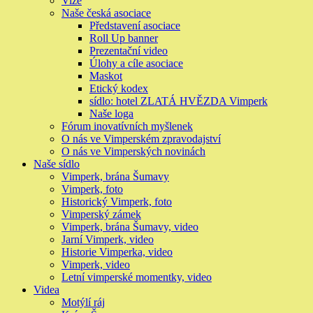
Vize
Naše česká asociace
Představení asociace
Roll Up banner
Prezentační video
Úlohy a cíle asociace
Maskot
Etický kodex
sídlo: hotel ZLATÁ HVĚZDA Vimperk
Naše loga
Fórum inovatívních myšlenek
O nás ve Vimperském zpravodajství
O nás ve Vimperských novinách
Naše sídlo
Vimperk, brána Šumavy
Vimperk, foto
Historický Vimperk, foto
Vimperský zámek
Vimperk, brána Šumavy, video
Jarní Vimperk, video
Historie Vimperka, video
Vimperk, video
Letní vimperské momentky, video
Videa
Motýlí ráj