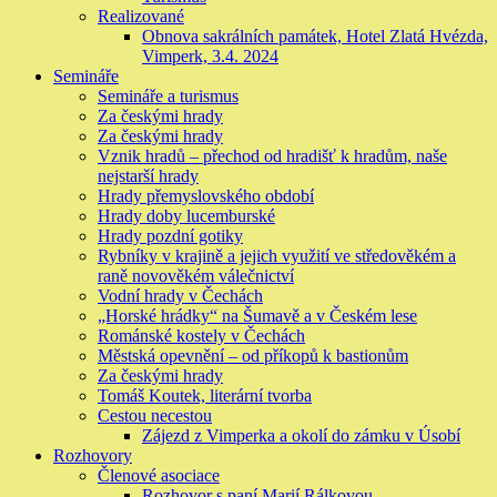
Realizované
Obnova sakrálních památek, Hotel Zlatá Hvézda,
Vimperk, 3.4. 2024
Semináře
Semináře a turismus
Za českými hrady
Za českými hrady
Vznik hradů – přechod od hradišť k hradům, naše
nejstarší hrady
Hrady přemyslovského období
Hrady doby lucemburské
Hrady pozdní gotiky
Rybníky v krajině a jejich využití ve středověkém a
raně novověkém válečnictví
Vodní hrady v Čechách
„Horské hrádky“ na Šumavě a v Českém lese
Románské kostely v Čechách
Městská opevnění – od příkopů k bastionům
Za českými hrady
Tomáš Koutek, literární tvorba
Cestou necestou
Zájezd z Vimperka a okolí do zámku v Úsobí
Rozhovory
Členové asociace
Rozhovor s paní Marií Rálkovou