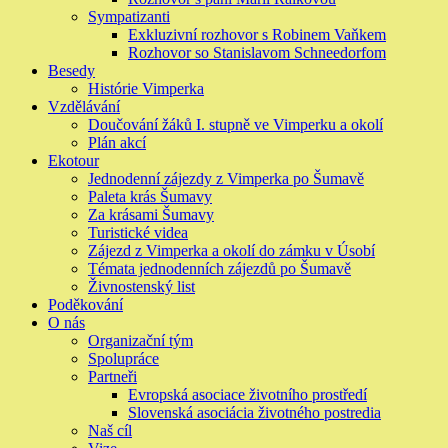
Sympatizanti
Exkluzivní rozhovor s Robinem Vaňkem
Rozhovor so Stanislavom Schneedorfom
Besedy
Histórie Vimperka
Vzdělávání
Doučování žáků I. stupně ve Vimperku a okolí
Plán akcí
Ekotour
Jednodenní zájezdy z Vimperka po Šumavě
Paleta krás Šumavy
Za krásami Šumavy
Turistické videa
Zájezd z Vimperka a okolí do zámku v Úsobí
Témata jednodenních zájezdů po Šumavě
Živnostenský list
Poděkování
O nás
Organizační tým
Spolupráce
Partneři
Evropská asociace životního prostředí
Slovenská asociácia životného postredia
Naš cíl