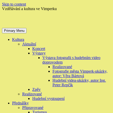
Skip to content
Vzdělávání a kultura ve Vimperku
Primary Menu
Kultura
Aktuální
Koncert
Výstavy
Výstava fotografii s hudebním video
doprovodem
Realizované
Fotografie města Vimperk-ukázky,
autor: Věra Bártová
Hudební videa-ukázky, autor Ing.
Peter Repčík
Zpěv
Realizované
Hudební vystoupení
Přednášky
Připravované
Turismus